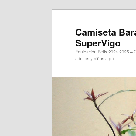
Ir
al
contenido
Camiseta Bara
principal
SuperVigo
Equipación Betis 2024 2025 – 
adultos y niños aquí.