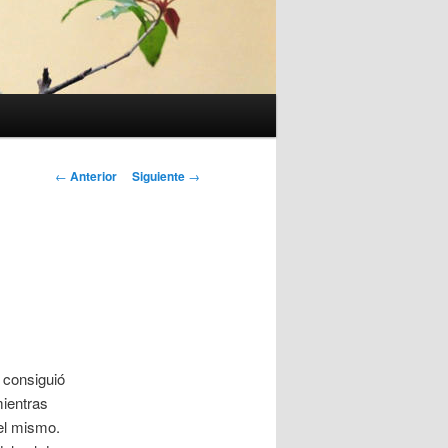
Navegación
←
Anterior
Siguiente
→
de
entradas
 consiguió
mientras
el mismo.