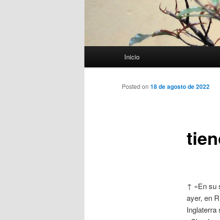
Menú
Inicio
principal
Posted on
18 de agosto de 2022
tie
↑ «En su s
ayer, en R
Inglaterra