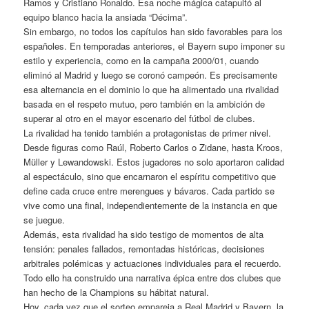
Ramos y Cristiano Ronaldo. Esa noche mágica catapultó al
equipo blanco hacia la ansiada “Décima”.
Sin embargo, no todos los capítulos han sido favorables para los
españoles. En temporadas anteriores, el Bayern supo imponer su
estilo y experiencia, como en la campaña 2000/01, cuando
eliminó al Madrid y luego se coronó campeón. Es precisamente
esa alternancia en el dominio lo que ha alimentado una rivalidad
basada en el respeto mutuo, pero también en la ambición de
superar al otro en el mayor escenario del fútbol de clubes.
La rivalidad ha tenido también a protagonistas de primer nivel.
Desde figuras como Raúl, Roberto Carlos o Zidane, hasta Kroos,
Müller y Lewandowski. Estos jugadores no solo aportaron calidad
al espectáculo, sino que encarnaron el espíritu competitivo que
define cada cruce entre merengues y bávaros. Cada partido se
vive como una final, independientemente de la instancia en que
se juegue.
Además, esta rivalidad ha sido testigo de momentos de alta
tensión: penales fallados, remontadas históricas, decisiones
arbitrales polémicas y actuaciones individuales para el recuerdo.
Todo ello ha construido una narrativa épica entre dos clubes que
han hecho de la Champions su hábitat natural.
Hoy, cada vez que el sorteo empareja a Real Madrid y Bayern, la