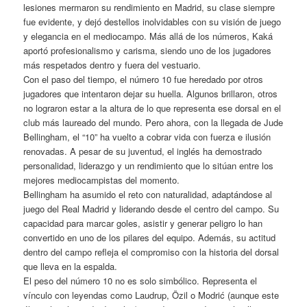
lesiones mermaron su rendimiento en Madrid, su clase siempre
fue evidente, y dejó destellos inolvidables con su visión de juego
y elegancia en el mediocampo. Más allá de los números, Kaká
aportó profesionalismo y carisma, siendo uno de los jugadores
más respetados dentro y fuera del vestuario.
Con el paso del tiempo, el número 10 fue heredado por otros
jugadores que intentaron dejar su huella. Algunos brillaron, otros
no lograron estar a la altura de lo que representa ese dorsal en el
club más laureado del mundo. Pero ahora, con la llegada de Jude
Bellingham, el “10” ha vuelto a cobrar vida con fuerza e ilusión
renovadas. A pesar de su juventud, el inglés ha demostrado
personalidad, liderazgo y un rendimiento que lo sitúan entre los
mejores mediocampistas del momento.
Bellingham ha asumido el reto con naturalidad, adaptándose al
juego del Real Madrid y liderando desde el centro del campo. Su
capacidad para marcar goles, asistir y generar peligro lo han
convertido en uno de los pilares del equipo. Además, su actitud
dentro del campo refleja el compromiso con la historia del dorsal
que lleva en la espalda.
El peso del número 10 no es solo simbólico. Representa el
vínculo con leyendas como Laudrup, Özil o Modrić (aunque este