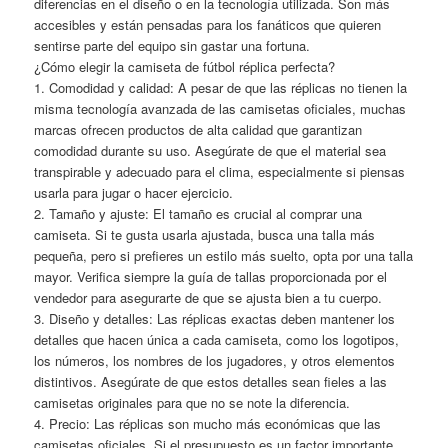
diferencias en el diseño o en la tecnología utilizada. Son más
accesibles y están pensadas para los fanáticos que quieren
sentirse parte del equipo sin gastar una fortuna.
¿Cómo elegir la camiseta de fútbol réplica perfecta?
1. Comodidad y calidad: A pesar de que las réplicas no tienen la
misma tecnología avanzada de las camisetas oficiales, muchas
marcas ofrecen productos de alta calidad que garantizan
comodidad durante su uso. Asegúrate de que el material sea
transpirable y adecuado para el clima, especialmente si piensas
usarla para jugar o hacer ejercicio.
2. Tamaño y ajuste: El tamaño es crucial al comprar una
camiseta. Si te gusta usarla ajustada, busca una talla más
pequeña, pero si prefieres un estilo más suelto, opta por una talla
mayor. Verifica siempre la guía de tallas proporcionada por el
vendedor para asegurarte de que se ajusta bien a tu cuerpo.
3. Diseño y detalles: Las réplicas exactas deben mantener los
detalles que hacen única a cada camiseta, como los logotipos,
los números, los nombres de los jugadores, y otros elementos
distintivos. Asegúrate de que estos detalles sean fieles a las
camisetas originales para que no se note la diferencia.
4. Precio: Las réplicas son mucho más económicas que las
camisetas oficiales. Si el presupuesto es un factor importante