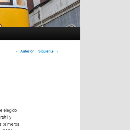
Navegación
←
Anterior
Siguiente
→
de
entradas
e elegido
tátil y
s primeros