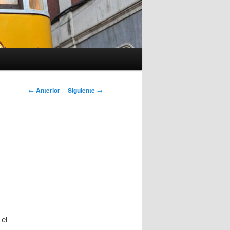
Navegación
←
Anterior
Siguiente
→
de
entradas
 el