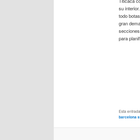
Titicaca c
su interio
todo botas
gran deman
secciones 
para plani
Esta entrad
barcelona s