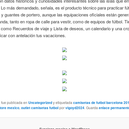
on datos históricos y curiosidades interesantes sobre las islas que 
r. Lo más demandado, señala, es el producto técnico para practicar fú
 y guantes de portero, aunque las equipaciones oficiales están gene
da, tanto en ropa de calle para vestir, como de equipos de fútbol. T
como Recuerdos de viaje y Lista de deseos, un calendario y una cr
ficar con antelación tus vacaciones.
a fue publicada en
Uncategorized
y etiquetada
camisetas de futbol barcelona 20
tore mexico
,
outlet camisetas futbol
por
vigoyd2024
. Guarda
enlace permanent