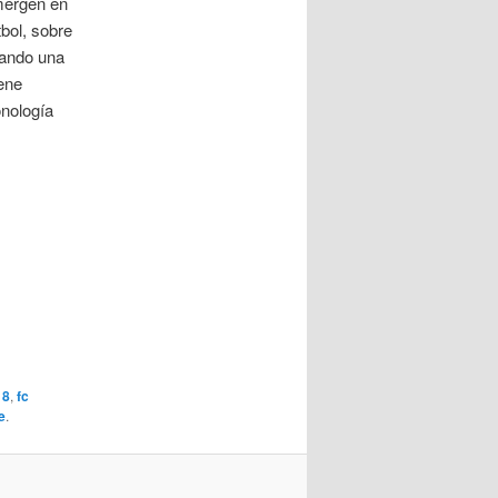
emergen en
tbol, sobre
rando una
iene
onología
18
,
fc
e
.