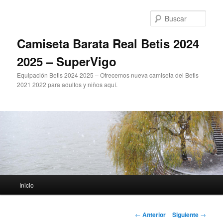
Ir
al
Busc
contenido
principal
Camiseta Barata Real Betis 2024
2025 – SuperVigo
Equipación Betis 2024 2025 – Ofrecemos nueva camiseta del Betis
2021 2022 para adultos y niños aquí.
Menú
Inicio
principal
Navegación
←
Anterior
Siguiente
→