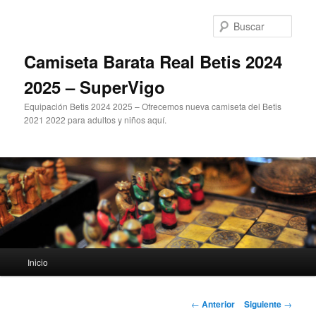
Ir
al
Busc
contenido
principal
Camiseta Barata Real Betis 2024
2025 – SuperVigo
Equipación Betis 2024 2025 – Ofrecemos nueva camiseta del Betis
2021 2022 para adultos y niños aquí.
Menú
Inicio
principal
Navegación
←
Anterior
Siguiente
→