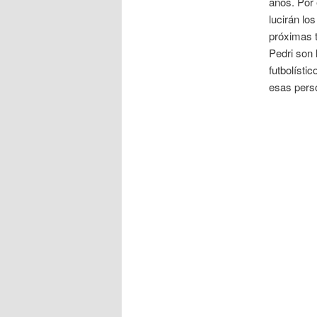
años. Por 
lucirán lo
próximas 
Pedri son 
futbolísti
esas pers