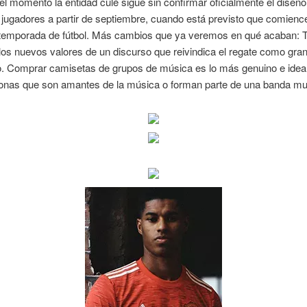
el momento la entidad culé sigue sin confirmar oficialmente el diseñ
s jugadores a partir de septiembre, cuando está previsto que comience
temporada de fútbol. Más cambios que ya veremos en qué acaban: T
los nuevos valores de un discurso que reivindica el regate como gran
co. Comprar camisetas de grupos de música es lo más genuino e idea
onas que son amantes de la música o forman parte de una banda mus