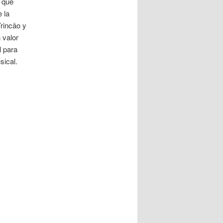
o que
 la
rincão y
 valor
l para
ical.