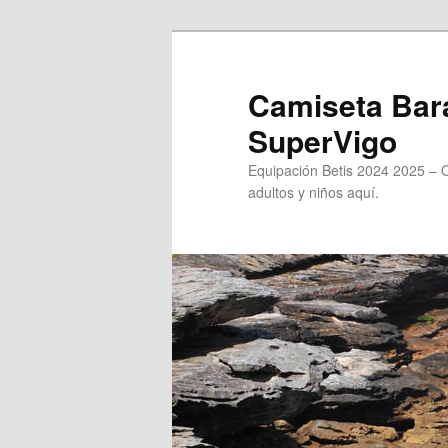
Ir
al
contenido
Camiseta Bara
principal
SuperVigo
Equipación Betis 2024 2025 – 
adultos y niños aquí.