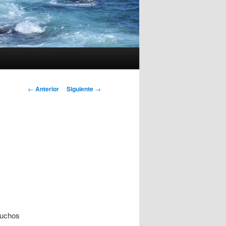
Navegación
←
Anterior
Siguiente
→
de
entradas
muchos