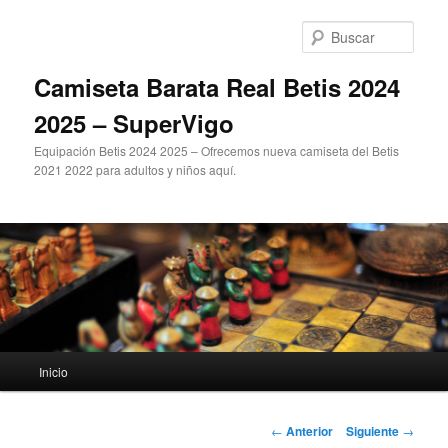
Ir
al
Busc
contenido
principal
Camiseta Barata Real Betis 2024
2025 – SuperVigo
Equipación Betis 2024 2025 – Ofrecemos nueva camiseta del Betis
2021 2022 para adultos y niños aquí.
Menú
Inicio
principal
Navegación
←
Anterior
Siguiente
→