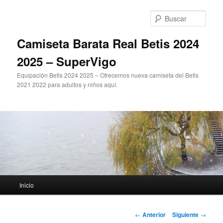
Ir
al
Busc
contenido
principal
Camiseta Barata Real Betis 2024
2025 – SuperVigo
Equipación Betis 2024 2025 – Ofrecemos nueva camiseta del Betis
2021 2022 para adultos y niños aquí.
Menú
Inicio
principal
Navegación
←
Anterior
Siguiente
→