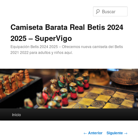
Ir
al
Busc
contenido
principal
Camiseta Barata Real Betis 2024
2025 – SuperVigo
Equipación Betis 2024 2025 – Ofrecemos nueva camiseta del Betis
2021 2022 para adultos y niños aquí.
Menú
Inicio
principal
Navegación
←
Anterior
Siguiente
→