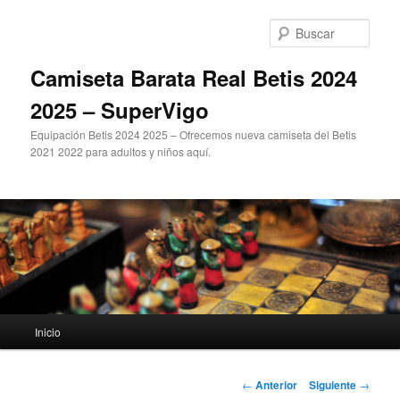
Ir
al
Busc
contenido
principal
Camiseta Barata Real Betis 2024
2025 – SuperVigo
Equipación Betis 2024 2025 – Ofrecemos nueva camiseta del Betis
2021 2022 para adultos y niños aquí.
Menú
Inicio
principal
Navegación
←
Anterior
Siguiente
→