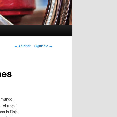
Navegación
←
Anterior
Siguiente
→
de
entradas
hes
l mundo.
. El mejor
con la Roja