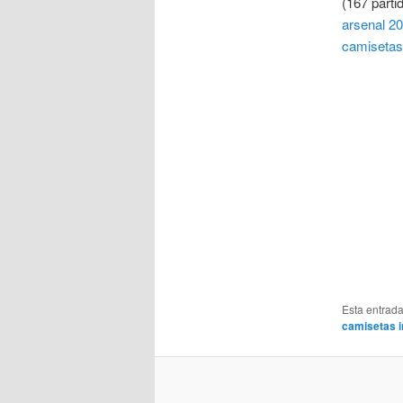
(167 parti
arsenal 2
camisetas 
Esta entrad
camisetas i