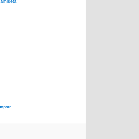
camiseta
mprar