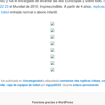
dos) y fue el encargado de levantar las dos Eurocopas y sobre todo,
022 23
el Mundial de 2010. Imprescindible. A partir de 4 años,
replicas
futbol
entrada normal o abono infantil.
a fue publicada en
Uncategorized
y etiquetada
camisetas nba replicas chinas
,
co
ndie
,
ropa de equipos de futbol
por
vigoyd2024
. Guarda
enlace permanente
.
Funciona gracias a WordPress