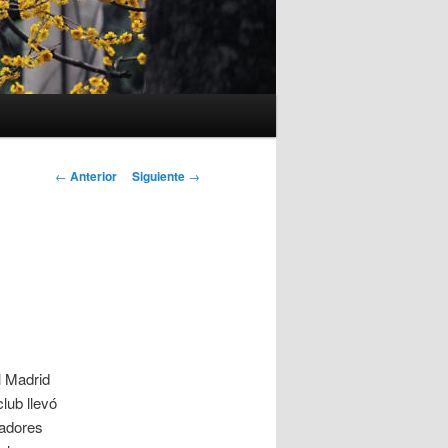
Navegación
←
Anterior
Siguiente
→
de
entradas
l Madrid
lub llevó
gadores