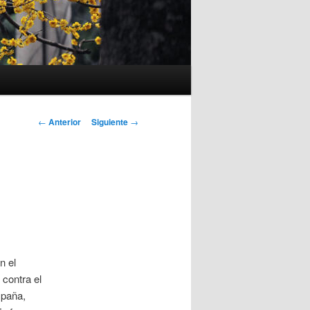
Navegación
←
Anterior
Siguiente
→
de
entradas
n el
 contra el
spaña,