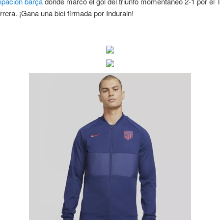
ipacion barça
donde marcó el gol del triunfo momentáneo 2-1 por el 
rera. ¡Gana una bici firmada por Indurain!