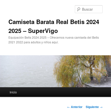
Ir
al
Busc
contenido
principal
Camiseta Barata Real Betis 2024
2025 – SuperVigo
Equipación Betis 2024 2025 – Ofrecemos nueva camiseta del Betis
2021 2022 para adultos y niños aquí.
Menú
Inicio
principal
Navegación
←
Anterior
Siguiente
→