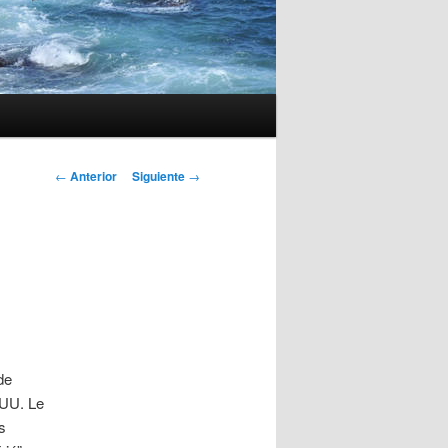
Navegación
←
Anterior
Siguiente
→
de
entradas
de
 UU. Le
s