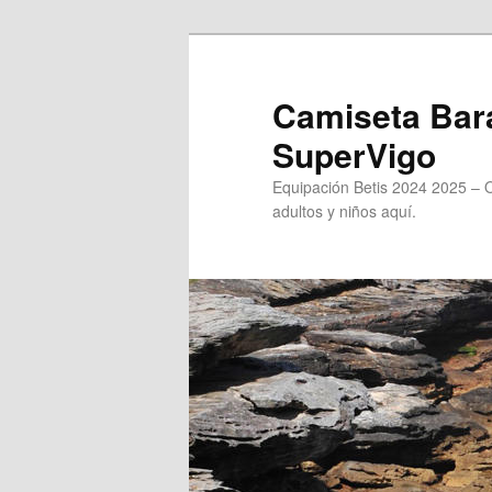
Ir
al
contenido
Camiseta Bara
principal
SuperVigo
Equipación Betis 2024 2025 – 
adultos y niños aquí.