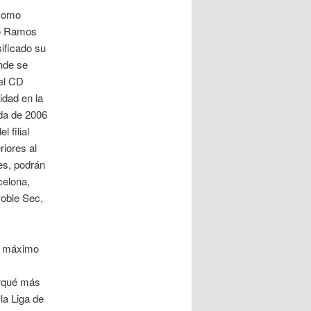
 como
gio Ramos
ificado su
onde se
 el CD
idad en la
da de 2006
 filial
iores al
es, podrán
celona,
Poble Sec,
el máximo
N
arqué más
la Liga de