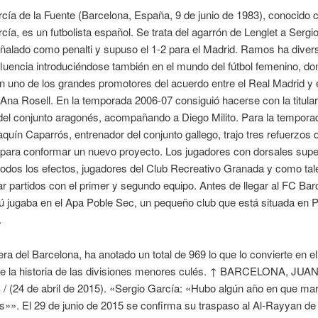
cía de la Fuente (Barcelona, España, 9 de junio de 1983), conocido
cía, es un futbolista español. Se trata del agarrón de Lenglet a Ser
ñalado como penalti y supuso el 1-2 para el Madrid. Ramos ha divers
fluencia introduciéndose también en el mundo del fútbol femenino, d
en uno de los grandes promotores del acuerdo entre el Real Madrid y
Ana Rosell. En la temporada 2006-07 consiguió hacerse con la titular
del conjunto aragonés, acompañando a Diego Milito. Para la tempora
quín Caparrós, entrenador del conjunto gallego, trajo tres refuerzos del
para conformar un nuevo proyecto. Los jugadores con dorsales super
todos los efectos, jugadores del Club Recreativo Granada y como tal
 partidos con el primer y segundo equipo. Antes de llegar al FC Bar
 jugaba en el Apa Poble Sec, un pequeño club que está situada en 
.
era del Barcelona, ha anotado un total de 969 lo que lo convierte en 
de la historia de las divisiones menores culés. ↑ BARCELONA, JUA
 (24 de abril de 2015). «Sergio García: «Hubo algún año en que m
s»». El 29 de junio de 2015 se confirma su traspaso al Al-Rayyan de 