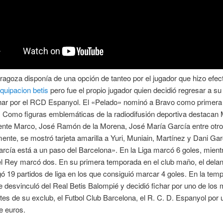
ragoza disponía de una opción de tanteo por el jugador que hizo efect
quipacion betis
pero fue el propio jugador quien decidió regresar a su
ichar por el RCD Espanyol. El «Pelado» nominó a Bravo como primera
a. Como figuras emblemáticas de la radiodifusión deportiva destacan 
cente Marco, José Ramón de la Morena, José María García entre otro
nte, se mostró tarjeta amarilla a Yuri, Muniain, Martínez y Dani Gar
rcía está a un paso del Barcelona». En la Liga marcó 6 goles, mient
l Rey marcó dos. En su primera temporada en el club maño, el delan
gó 19 partidos de liga en los que consiguió marcar 4 goles. En la tem
 desvinculó del Real Betis Balompié y decidió fichar por uno de los
tes de su exclub, el Futbol Club Barcelona, el R. C. D. Espanyol por 
e euros.