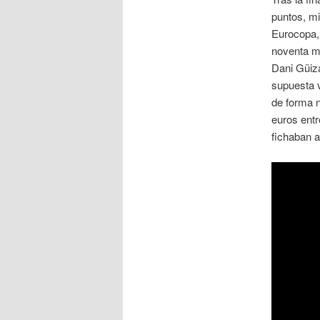
puntos, mi
Eurocopa, 
noventa mi
Dani Güiz
supuesta 
de forma n
euros entr
fichaban a