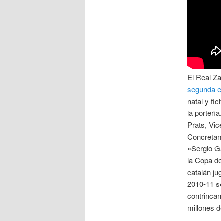
El Real Za
segunda e
natal y f
la porterí
Prats, Vi
Concretame
«Sergio Ga
la Copa de
catalán ju
2010-11 se
contrincan
millones d