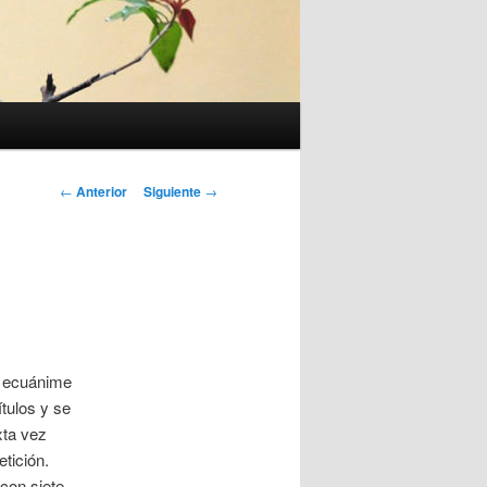
Navegación
←
Anterior
Siguiente
→
de
entradas
s ecuánime
ítulos y se
xta vez
tición.
 con siete