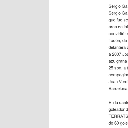
Sergio Gar
Sergio Gar
que fue se
área de in
convirtió 
Tacón, de 
delantera 
a 2007 Joa
azulgrana 
25 son, a 
compaginar
Joan Verdú
Barcelona
En la cant
goleador 
TERRATS /
de 60 gole