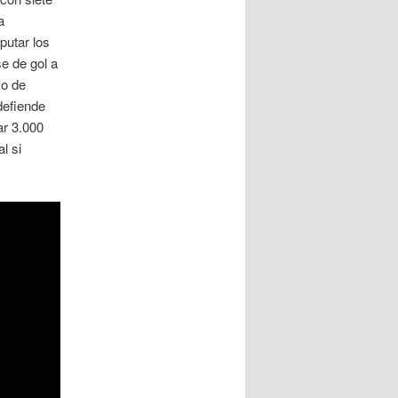
a
putar los
se de gol a
so de
defiende
ar 3.000
l si