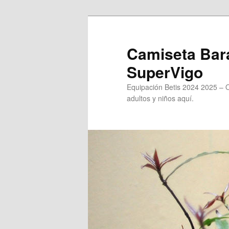
Ir
al
contenido
Camiseta Bara
principal
SuperVigo
Equipación Betis 2024 2025 – 
adultos y niños aquí.