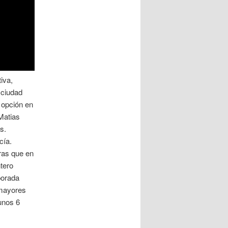
iva,
 ciudad
 opción en
Matias
s.
cía.
ras que en
tero
porada
 mayores
unos 6