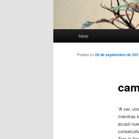
Menú
Inicio
principal
Posted on
28 de septiembre de 202
cam
“A ver, un
mientras l
acusó nue
consecutiv
Tras la fi