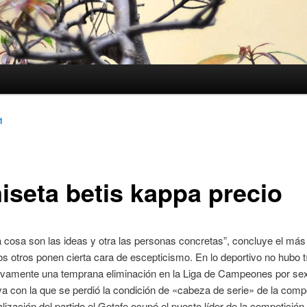
1
iseta betis kappa precio
a cosa son las ideas y otra las personas concretas”, concluye el má
os otros ponen cierta cara de escepticismo. En lo deportivo no hubo t
vamente una temprana eliminación en la Liga de Campeones por se
a con la que se perdió la condición de «cabeza de serie» de la compe
nalización del partido el Getafe ocupó el puesto líder de la competición