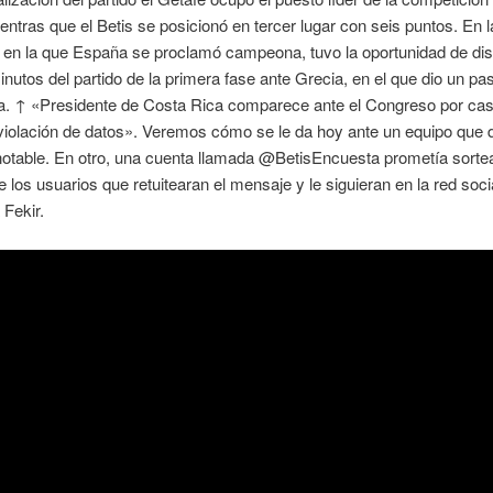
entras que el Betis se posicionó en tercer lugar con seis puntos. En l
en la que España se proclamó campeona, tuvo la oportunidad de dis
nutos del partido de la primera fase ante Grecia, en el que dio un pa
a. ↑ «Presidente de Costa Rica comparece ante el Congreso por ca
violación de datos». Veremos cómo se le da hoy ante un equipo que 
otable. En otro, una cuenta llamada @BetisEncuesta prometía sorte
e los usuarios que retuitearan el mensaje y le siguieran en la red socia
 Fekir.