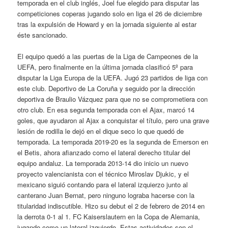
temporada en el club inglés, Joel fue elegido para disputar las
competiciones coperas jugando solo en liga el 26 de diciembre
tras la expulsión de Howard y en la jornada siguiente al estar
éste sancionado.
El equipo quedó a las puertas de la Liga de Campeones de la
UEFA, pero finalmente en la última jornada clasificó 5º para
disputar la Liga Europa de la UEFA. Jugó 23 partidos de liga con
este club. Deportivo de La Coruña y seguido por la dirección
deportiva de Braulio Vázquez para que no se comprometiera con
otro club. En esa segunda temporada con el Ajax, marcó 14
goles, que ayudaron al Ajax a conquistar el título, pero una grave
lesión de rodilla le dejó en el dique seco lo que quedó de
temporada. La temporada 2019-20 es la segunda de Emerson en
el Betis, ahora afianzado como el lateral derecho titular del
equipo andaluz. La temporada 2013-14 dio inicio un nuevo
proyecto valencianista con el técnico Miroslav Djukic, y el
mexicano siguió contando para el lateral izquierzo junto al
canterano Juan Bernat, pero ninguno lograba hacerse con la
titularidad indiscutible. Hizo su debut el 2 de febrero de 2014 en
la derrota 0-1 al 1. FC Kaiserslautern en la Copa de Alemania,
jugando como un lateral izquierdo. Estas actividades son el