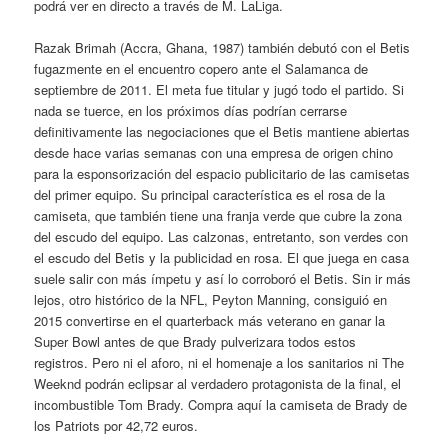
podrá ver en directo a través de M. LaLiga.
Razak Brimah (Accra, Ghana, 1987) también debutó con el Betis
fugazmente en el encuentro copero ante el Salamanca de
septiembre de 2011. El meta fue titular y jugó todo el partido. Si
nada se tuerce, en los próximos días podrían cerrarse
definitivamente las negociaciones que el Betis mantiene abiertas
desde hace varias semanas con una empresa de origen chino
para la esponsorización del espacio publicitario de las camisetas
del primer equipo. Su principal característica es el rosa de la
camiseta, que también tiene una franja verde que cubre la zona
del escudo del equipo. Las calzonas, entretanto, son verdes con
el escudo del Betis y la publicidad en rosa. El que juega en casa
suele salir con más ímpetu y así lo corroboró el Betis. Sin ir más
lejos, otro histórico de la NFL, Peyton Manning, consiguió en
2015 convertirse en el quarterback más veterano en ganar la
Super Bowl antes de que Brady pulverizara todos estos
registros. Pero ni el aforo, ni el homenaje a los sanitarios ni The
Weeknd podrán eclipsar al verdadero protagonista de la final, el
incombustible Tom Brady. Compra aquí la camiseta de Brady de
los Patriots por 42,72 euros.