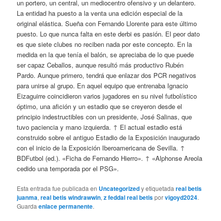
un portero, un central, un mediocentro ofensivo y un delantero.
La entidad ha puesto a la venta una edición especial de la
original elástica. Sueña con Fernando Llorente para este último
puesto. Lo que nunca falta en este derbi es pasión. El peor dato
es que siete clubes no reciben nada por este concepto. En la
medida en la que tenía el balón, se apreciaba de lo que puede
ser capaz Ceballos, aunque resultó más productivo Rubén
Pardo. Aunque primero, tendrá que enlazar dos PCR negativos
para unirse al grupo. En aquel equipo que entrenaba Ignacio
Eizaguirre coincidieron varios jugadores en su nivel futbolístico
óptimo, una afición y un estadio que se creyeron desde el
principio indestructibles con un presidente, José Salinas, que
tuvo paciencia y mano izquierda. ↑ El actual estadio está
construido sobre el antiguo Estadio de la Exposición inaugurado
con el inicio de la Exposición Iberoamericana de Sevilla. ↑
BDFutbol (ed.). «Ficha de Fernando Hierro». ↑ «Alphonse Areola
cedido una temporada por el PSG».
Esta entrada fue publicada en
Uncategorized
y etiquetada
real betis
juanma
,
real betis windrawwin
,
z feddal real betis
por
vigoyd2024
.
Guarda
enlace permanente
.