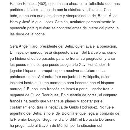
Ramón Esnaola (402), quien hasta ahora es el futbolista que más
partidos oficiales ha jugado con la elástica verdiblanca. Con
todo, se apunta que presidente y vicepresidente del Betis, Ángel
Haro y José Miguel López Catalán, avalarían personalmente la
operación para que ésta se concrete antes del cierre del plazo, a
las doce de la noche.
Será Ángel Haro, presidente del Betis, quien avale la operación.
El hispano-marroquí esta dispuesto a salir del Barcelona, como
ya hiciera el curso pasado, para no frenar su progresión y ante
los pocos minutos que puede asegurarle Xavi Hernández. El
jugador hispano-marroquí espera resolver su futuro en las
próximas horas. Ahí entraría e conjunto de Heliópolis, quien
insistirá hasta el último momento para hacerse con el hispano-
marroquí. El conjunto francés se lanzó a por el jugador tras la
negativa de Guido Rodríguez. En cuestión de horas, el conjunto
francés ha tenido que variar sus planes y apostar por el
costamarfileño, tras la negativa de Guido Rodríguez. No fue el
argentino del Betis, sino el del Bolonia el que llega al conjunto de
la Premier League. Según el diario ‘Bild’, el Borussia Dortmund
ha preguntado al Bayern de Múnich por la situación del