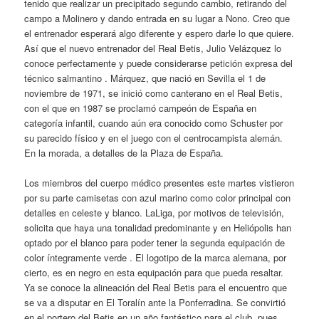
tenido que realizar un precipitado segundo cambio, retirando del
campo a Molinero y dando entrada en su lugar a Nono. Creo que
el entrenador esperará algo diferente y espero darle lo que quiere.
Así que el nuevo entrenador del Real Betis, Julio Velázquez lo
conoce perfectamente y puede considerarse petición expresa del
técnico salmantino . Márquez, que nació en Sevilla el 1 de
noviembre de 1971, se inició como canterano en el Real Betis,
con el que en 1987 se proclamó campeón de España en
categoría infantil, cuando aún era conocido como Schuster por
su parecido físico y en el juego con el centrocampista alemán.
En la morada, a detalles de la Plaza de España.
Los miembros del cuerpo médico presentes este martes vistieron
por su parte camisetas con azul marino como color principal con
detalles en celeste y blanco. LaLiga, por motivos de televisión,
solicita que haya una tonalidad predominante y en Heliópolis han
optado por el blanco para poder tener la segunda equipación de
color íntegramente verde . El logotipo de la marca alemana, por
cierto, es en negro en esta equipación para que pueda resaltar.
Ya se conoce la alineación del Real Betis para el encuentro que
se va a disputar en El Toralín ante la Ponferradina. Se convirtió
en el portero del Betis en un año fantástico para el club, pues