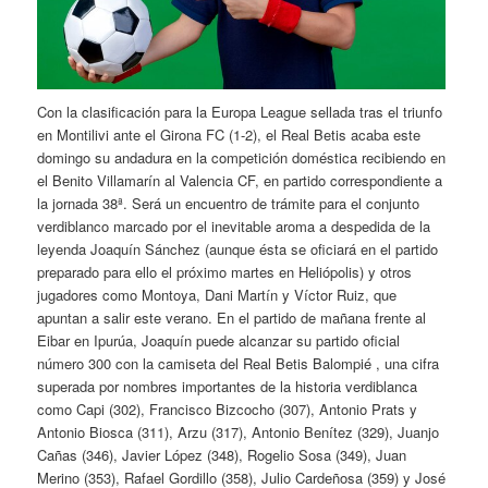
Con la clasificación para la Europa League sellada tras el triunfo
en Montilivi ante el Girona FC (1-2), el Real Betis acaba este
domingo su andadura en la competición doméstica recibiendo en
el Benito Villamarín al Valencia CF, en partido correspondiente a
la jornada 38ª. Será un encuentro de trámite para el conjunto
verdiblanco marcado por el inevitable aroma a despedida de la
leyenda Joaquín Sánchez (aunque ésta se oficiará en el partido
preparado para ello el próximo martes en Heliópolis) y otros
jugadores como Montoya, Dani Martín y Víctor Ruiz, que
apuntan a salir este verano. En el partido de mañana frente al
Eibar en Ipurúa, Joaquín puede alcanzar su partido oficial
número 300 con la camiseta del Real Betis Balompié , una cifra
superada por nombres importantes de la historia verdiblanca
como Capi (302), Francisco Bizcocho (307), Antonio Prats y
Antonio Biosca (311), Arzu (317), Antonio Benítez (329), Juanjo
Cañas (346), Javier López (348), Rogelio Sosa (349), Juan
Merino (353), Rafael Gordillo (358), Julio Cardeñosa (359) y José