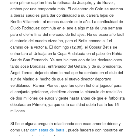
será primer capitán tras la retirada de Joaquín, y de Bravo ,
ambos por una temporada más. El delantero de Coín se marcha
a tierras saudíes para dar continuidad a su carrera lejos del
Benito Villamarín, al menos durante este año. La continuidad de
Guido Rodríguez continúa en el aire a algo más de una semana
para el cierre final del mercado de fichajes. No es escenario fácil
el estadio del cuadro vizcaíno, pero el Betis conoce allí el
camino de la victoria. El domingo (12.00), el Coosur Betis se
enfrentará al Unicaja en la Copa Andalucía en el pabellón Bahía
Sur de San Fernando. Ya nos hicimos eco de las declaraciones
tanto José Bordalás, entrenador del Getafe, y de su presidente,
Ángel Torres, dejando claro lo mal que ha sentado en el club del
sur de Madrid el hecho de que el nuevo director deportivo
verdiblanco, Ramón Planes, que fue quien fichó al jugador para
el conjunto getafense, decidiera abonar la cláusula de rescisión
de dos millones de euros vigente hasta antes de que el futbolista
debutara en Primera, ya que esta cantidad subía hasta los 15
millones.
Si tiene alguna pregunta relacionada con exactamente dónde y
cómo usar
camisetas del betis
, puede hacerse con nosotros en