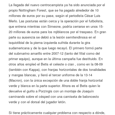
La llegada del nuevo centrocampista ya ha sido anunciada por el
propio Nottingham Forest, que se ha pagado alrededor de 10
millones de euros por su pase, según el periodista César Luis
Merlo. Las posturas están cerca y la operación por el futbolista,
que entrena mientras con Simeone, podría cerrarse en unos 15-
20 millones de euros para los rojiblancos por el traspaso. En gran
parte su ausencia se debió a la lesión semitendinosa en el
isquiotibial de la pierna izquierda sufrida durante la gira
sudamericana y de la que luego recayó. El primero formó parte
del submarino amarillo entre 2007-12 (tanto del filial como del
primer equipo), aunque en la última campaña fue destituido. En
otros años empleó el Betis el celeste o cian , como en la 08-09
(también con Kappa), con franjas horizontales de dos tonalidades
y mangas blancas, y llenó el tercer uniforme de la 13-14
(Macron), con la única excepción de una doble franja horizontal
verde y blanca en la parte superior. Ahora es el Betis quien le
devuelve el guiño a Porzingis con un montaje de Joaquín
caminando sobre el césped con una camiseta de baloncesto
verde y con el dorsal del jugador letón.
Si tiene prácticamente cualquier problema con respecto a dónde,