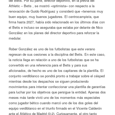
del Betis. Por su parte, director deportivo, en la previa del
Athletic – Betis , se mostró «optimista» con respecto a la
renovación de Guido Rodríguez y consideró que «tenemos muy
buen equipo, muy buenos jugadores. El centrocampista, que
firma hasta 2027, había sido relacionado en los últimos días con
el Betis e incluso se aseguraba que estaba por delante de Nico
González en los planes del director deportivo para reforzar la
medular.
Rober González es uno de los futbolistas que este verano
regresan de sus cesiones a la disciplina del Betis. En este caso,
la noticia llega en relación a uno de los futbolistas que se ha
convertido en una referencia para el Betis y para sus
aficionados, de hecho es uno de los capitanes de la plantilla. El
conjunto verdiblanco se pondrá pronto a trabajar sobre el césped
mientras desde los despachos se siguen produciendo
movimientos para intentar confeccionar una plantilla de garantías
para luchar por los objetivos que persigue la entidad. Apenas dos
meses más tarde vivió uno de los momentos más especiales
como jugador bético cuando marcó uno de los dos goles del
equipo verdiblanco en el triunfo firmado en el Vicente Calderón
ante el Atlético de Madrid (0-2). Curiosamente, el otro tanto